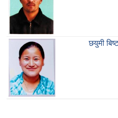
छयुमी बिष्