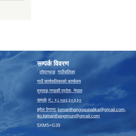
सम्पर्क विवरण
लोमान्थाङ
गाउँपालिका
गाउँ कार्यपालिकाको कार्यालय
मुस्ताङ
,
गण्डकी प्रदेश
,
नेपाल
सम्पर्क
नं.: ९८५७६३०३३०
इमेल ठेगाना:
lomanthanggaupalika@gmail.com
,
ito.lomanthangmun@gmail.com
5XM5+G39