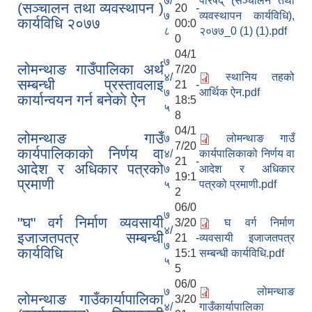
७/
परिषद् (सञ्चालन तथा
(सञ्चालन तथा व्यवस्थापन )
20 -
७
व्यवस्थापन कार्यविधि),
कार्यविधि २०७७
00:0
८
२०७७_0 (1) (1).pdf
0
04/1
पूर्व जनप्रतिनिधि
७
लोमन्थाङ गाउँपालिका अर्थ
7/20
४/
स्थानिय तहको
सम्बन्धी प्रस्तावलाइ
21 -
७
आर्थिक ऐन.pdf
कार्यान्वयन गर्न बनेकाे ऐन
18:5
५
8
04/1
लोमन्थाङ गाउँ
७
लोमन्थाङ गाउँ
7/20
कार्यपालिकाको निर्णय वा
४/
कार्यपालिकाको निर्णय वा
21 -
आदेश र अधिकार पत्रको
७
आदेश र अधिकार
19:1
प्रमाणी
५
पत्रको प्रमाणी.pdf
2
06/0
७
"घ" वर्ग निर्माण व्यवसायी
3/20
घ वर्ग निर्माण
४/
इजाजतपत्र सम्बन्धी
21 -
व्यवसायी इजाजतपत्र
७
कार्यविधि
15:1
सम्बन्धी कार्यविधि.pdf
५
5
06/0
७
लोमन्थाङ
लोमन्थाङ गाउँकार्यापालिका
3/20
४/
गाउँकार्यापालिका