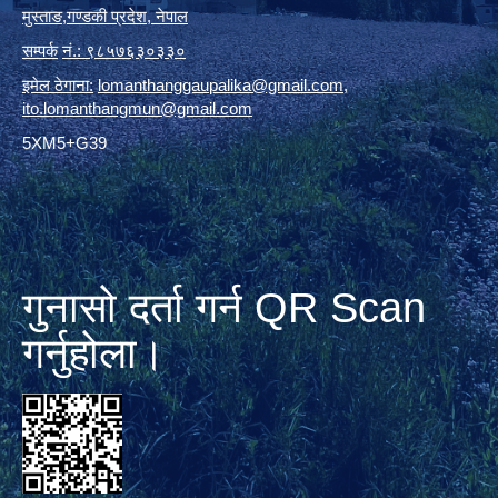
मुस्ताङ
,
गण्डकी प्रदेश
,
नेपाल
सम्पर्क
नं.: ९८५७६३०३३०
इमेल ठेगाना:
lomanthanggaupalika@gmail.com
,
ito.lomanthangmun@gmail.com
5XM5+G39
गुनासो दर्ता गर्न QR Scan
गर्नुहोला।