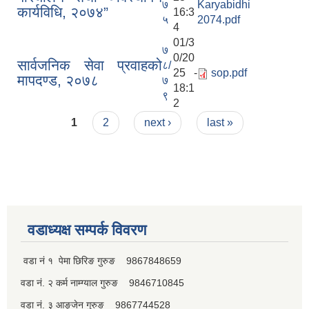
७
Karyabidhi
कार्यविधि, २०७४”
16:3
५
2074.pdf
4
01/3
७
0/20
सार्वजनिक सेवा प्रवाहको
८/
25 -
sop.pdf
मापदण्ड, २०७८
७
18:1
९
2
Pages
1
2
next ›
last »
वडाध्यक्ष सम्पर्क विवरण
वडा नं १ पेमा छिरिङ गुरुङ 9867848659
वडा नं. २ कर्म नाम्ग्याल गुरुङ 9846710845
वडा नं. ३ आङ्जेन गुरुङ 9867744528