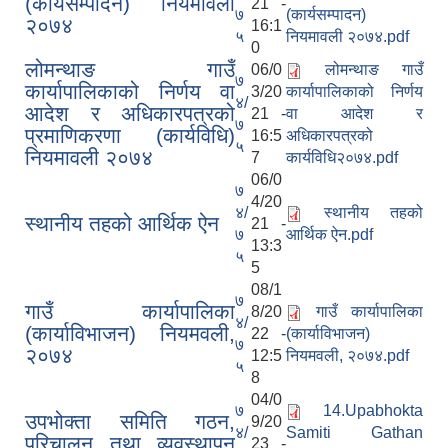
(कार्यसम्पादन) नियमावली
21 -
७
(कार्यसम्पादन)
२०७४
16:1
५
नियमावली २०७४.pdf
0
लोमन्थाङ गाउँ
06/0
लोमन्थाङ गाउँ
७
कार्यापालिकाको निर्णय वा
3/20
कार्यापालिकाको निर्णय
४/
आदेश र अधिकारपत्रको
21 -
वा आदेश र
७
प्रमाणिकरणा (कार्यविधि)
16:5
अधिकारपत्रको
५
नियमावली २०७४
7
कार्यविधि२०७४.pdf
06/0
७
4/20
४/
स्थानीय तहको
स्थानीय तहको आर्थिक ऐन
21 -
७
आर्थिक ऐन.pdf
13:3
५
5
08/1
७
गाउँ कार्यापालिका
8/20
गाउँ कार्यापालिका
४/
(कार्याविभाजन) नियमवली,
22 -
(कार्याविभाजन)
७
२०७४
12:5
नियमवली, २०७४.pdf
५
8
04/0
७
14.Upabhokta
उपभोक्ता समिति गठन,
9/20
४/
Samiti Gathan
परिचालन तथा व्यवस्थापन
23 -