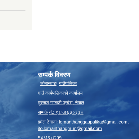
सम्पर्क विवरण
लोमान्थाङ
गाउँपालिका
गाउँ कार्यपालिकाको कार्यालय
मुस्ताङ
,
गण्डकी प्रदेश
,
नेपाल
सम्पर्क
नं.: ९८५७६३०३३०
इमेल ठेगाना:
lomanthanggaupalika@gmail.com
,
ito.lomanthangmun@gmail.com
5XM5+G39