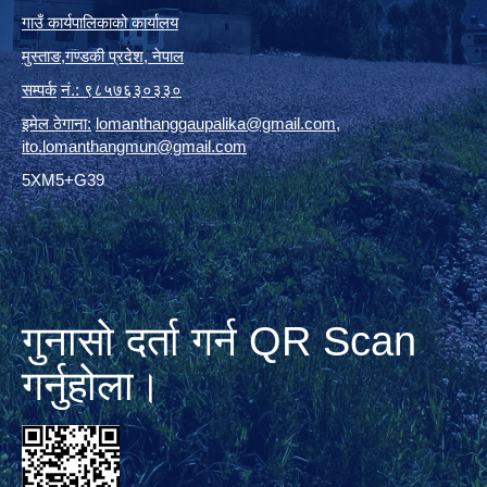
गाउँ कार्यपालिकाको कार्यालय
मुस्ताङ
,
गण्डकी प्रदेश
,
नेपाल
सम्पर्क
नं.: ९८५७६३०३३०
इमेल ठेगाना:
lomanthanggaupalika@gmail.com
,
ito.lomanthangmun@gmail.com
5XM5+G39
गुनासो दर्ता गर्न QR Scan
गर्नुहोला।