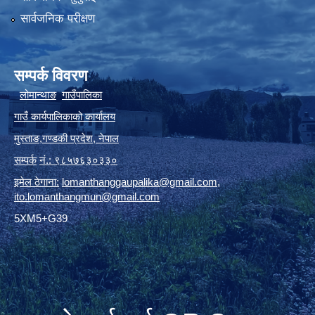
सार्वजनिक परीक्षण
सम्पर्क विवरण
लोमान्थाङ
गाउँपालिका
गाउँ कार्यपालिकाको कार्यालय
मुस्ताङ
,
गण्डकी प्रदेश
,
नेपाल
सम्पर्क
नं.: ९८५७६३०३३०
इमेल ठेगाना:
lomanthanggaupalika@gmail.com
,
ito.lomanthangmun@gmail.com
5XM5+G39