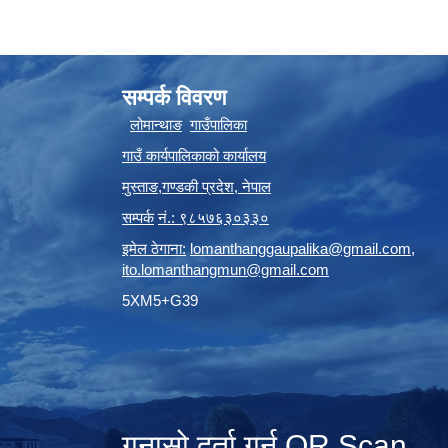
सम्पर्क विवरण
लोमान्थाङ
गाउँपालिका
गाउँ कार्यपालिकाको कार्यालय
मुस्ताङ
,
गण्डकी प्रदेश
,
नेपाल
सम्पर्क
नं.: ९८५७६३०३३०
इमेल ठेगाना:
lomanthanggaupalika@gmail.com
,
ito.lomanthangmun@gmail.com
5XM5+G39
गुनासो दर्ता गर्न QR Scan