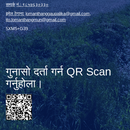
सम्पर्क
नं.: ९८५७६३०३३०
इमेल ठेगाना:
lomanthanggaupalika@gmail.com
,
ito.lomanthangmun@gmail.com
5XM5+G39
गुनासो दर्ता गर्न QR Scan
गर्नुहोला।