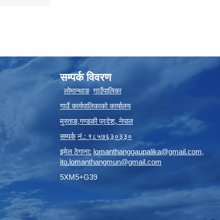
सम्पर्क विवरण
लोमान्थाङ
गाउँपालिका
गाउँ कार्यपालिकाको कार्यालय
मुस्ताङ
,
गण्डकी प्रदेश
,
नेपाल
सम्पर्क
नं.: ९८५७६३०३३०
इमेल ठेगाना:
lomanthanggaupalika@gmail.com
,
ito.lomanthangmun@gmail.com
5XM5+G39