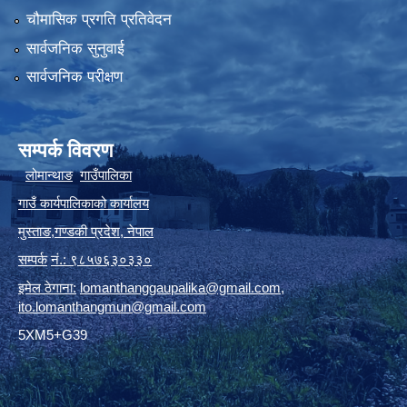
चौमासिक प्रगति प्रतिवेदन
सार्वजनिक सुनुवाई
सार्वजनिक परीक्षण
सम्पर्क विवरण
लोमान्थाङ
गाउँपालिका
गाउँ कार्यपालिकाको कार्यालय
मुस्ताङ
,
गण्डकी प्रदेश
,
नेपाल
सम्पर्क
नं.: ९८५७६३०३३०
इमेल ठेगाना:
lomanthanggaupalika@gmail.com
,
ito.lomanthangmun@gmail.com
5XM5+G39