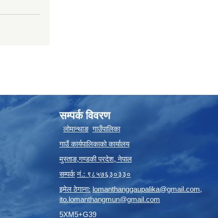
सम्पर्क विवरण
लोमान्थाङ
गाउँपालिका
गाउँ कार्यपालिकाको कार्यालय
मुस्ताङ
,
गण्डकी प्रदेश
,
नेपाल
सम्पर्क
नं.: ९८५७६३०३३०
इमेल ठेगाना:
lomanthanggaupalika@gmail.com
,
ito.lomanthangmun@gmail.com
5XM5+G39