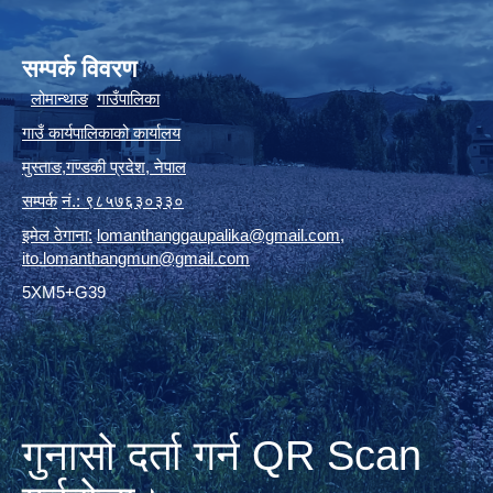
सम्पर्क विवरण
लोमान्थाङ
गाउँपालिका
गाउँ कार्यपालिकाको कार्यालय
मुस्ताङ
,
गण्डकी प्रदेश
,
नेपाल
सम्पर्क
नं.: ९८५७६३०३३०
इमेल ठेगाना:
lomanthanggaupalika@gmail.com
,
ito.lomanthangmun@gmail.com
5XM5+G39
गुनासो दर्ता गर्न QR Scan