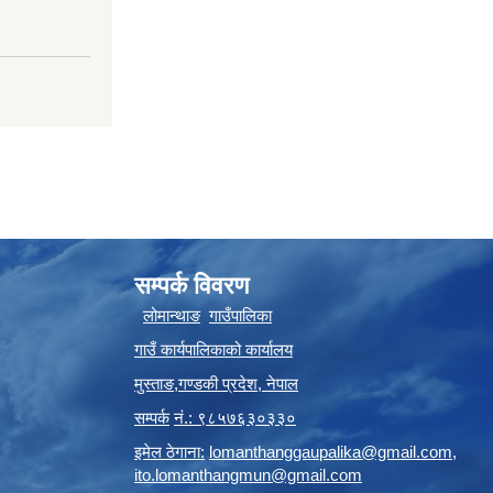
सम्पर्क विवरण
लोमान्थाङ
गाउँपालिका
गाउँ कार्यपालिकाको कार्यालय
मुस्ताङ
,
गण्डकी प्रदेश
,
नेपाल
सम्पर्क
नं.: ९८५७६३०३३०
इमेल ठेगाना:
lomanthanggaupalika@gmail.com
,
ito.lomanthangmun@gmail.com