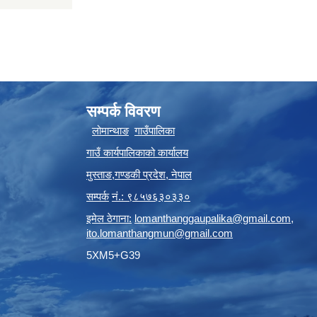
सम्पर्क विवरण
लोमान्थाङ
गाउँपालिका
गाउँ कार्यपालिकाको कार्यालय
मुस्ताङ
,
गण्डकी प्रदेश
,
नेपाल
सम्पर्क
नं.: ९८५७६३०३३०
इमेल ठेगाना:
lomanthanggaupalika@gmail.com
,
ito.lomanthangmun@gmail.com
5XM5+G39