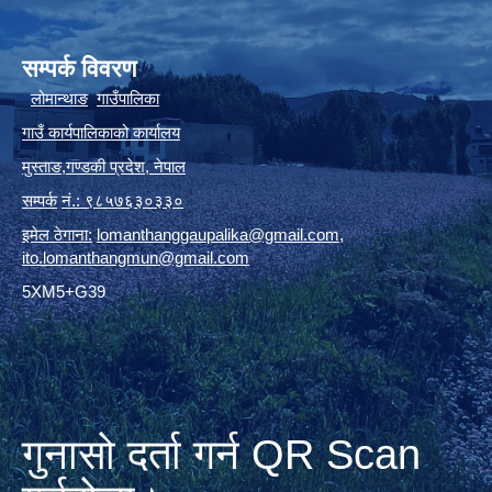
सम्पर्क विवरण
लोमान्थाङ
गाउँपालिका
गाउँ कार्यपालिकाको कार्यालय
मुस्ताङ
,
गण्डकी प्रदेश
,
नेपाल
सम्पर्क
नं.: ९८५७६३०३३०
इमेल ठेगाना:
lomanthanggaupalika@gmail.com
,
ito.lomanthangmun@gmail.com
5XM5+G39
गुनासो दर्ता गर्न QR Scan