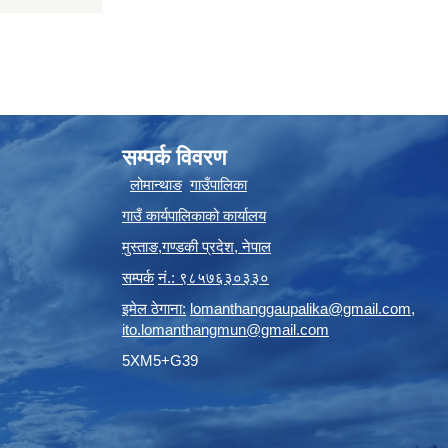
सम्पर्क विवरण
लोमान्थाङ
गाउँपालिका
गाउँ कार्यपालिकाको कार्यालय
मुस्ताङ
,
गण्डकी प्रदेश
,
नेपाल
सम्पर्क
नं.: ९८५७६३०३३०
इमेल ठेगाना:
lomanthanggaupalika@gmail.com
,
ito.lomanthangmun@gmail.com
5XM5+G39