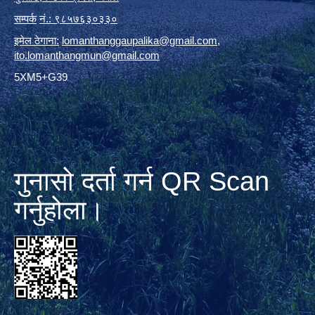
सम्पर्क
नं.: ९८५७६३०३३०
इमेल ठेगाना:
lomanthanggaupalika@gmail.com
,
ito.lomanthangmun@gmail.com
5XM5+G39
गुनासो दर्ता गर्न QR Scan
गर्नुहोला।