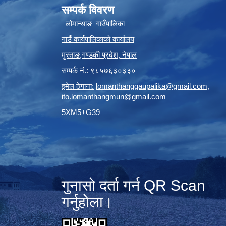
सम्पर्क विवरण
लोमान्थाङ
गाउँपालिका
गाउँ कार्यपालिकाको कार्यालय
मुस्ताङ
,
गण्डकी प्रदेश
,
नेपाल
सम्पर्क
नं.: ९८५७६३०३३०
इमेल ठेगाना:
lomanthanggaupalika@gmail.com
,
ito.lomanthangmun@gmail.com
5XM5+G39
गुनासो दर्ता गर्न QR Scan
गर्नुहोला।