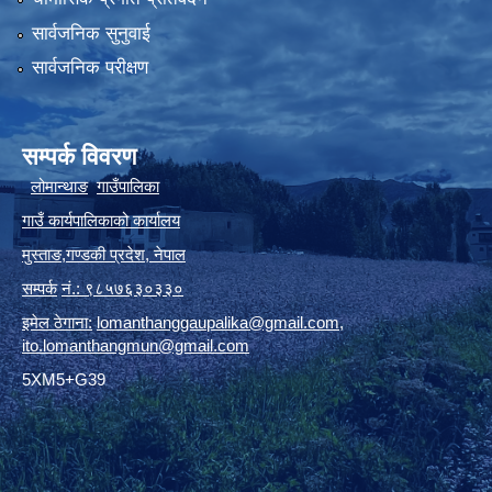
सार्वजनिक सुनुवाई
सार्वजनिक परीक्षण
सम्पर्क विवरण
लोमान्थाङ
गाउँपालिका
गाउँ कार्यपालिकाको कार्यालय
मुस्ताङ
,
गण्डकी प्रदेश
,
नेपाल
सम्पर्क
नं.: ९८५७६३०३३०
इमेल ठेगाना:
lomanthanggaupalika@gmail.com
,
ito.lomanthangmun@gmail.com
5XM5+G39