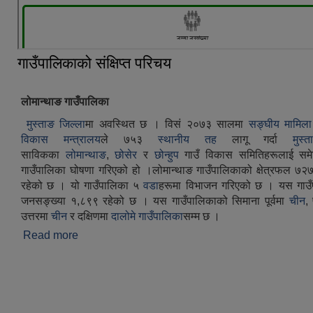
गाउँपालिकाको संक्षिप्त परिचय
लोमान्थाङ गाउँपालिका
मुस्ताङ जिल्ला
मा अवस्थित छ । विसं २०७३ सालमा
सङ्घीय मामिला
विकास मन्त्रालय
ले ७५३
स्थानीय तह
लागू गर्दा
मुस्
साविकका
लोमान्थाङ
,
छोसेर
र
छोन्हुप
गाउँ विकास समितिहरूलाई समेट
गाउँपालिका घोषणा गरिएको हो ।लोमान्थाङ गाउँपालिकाको क्षेत्रफल ७२७
रहेको छ । यो गाउँपालिका ५
वडा
हरूमा विभाजन गरिएको छ । यस गाउ
जनसङ्ख्या १,८९९ रहेको छ । यस गाउँपालिकाको सिमाना पूर्वमा
चीन
,
उत्तरमा
चीन
र दक्षिणमा
दालोमे गाउँपालिका
सम्म छ ।
Read more
about गाउँपालिकाको संक्षिप्त परिचय