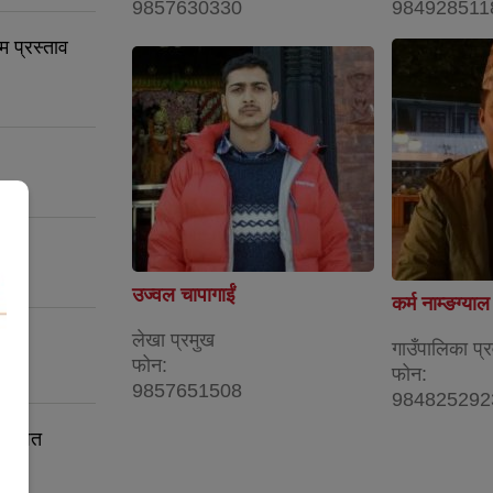
9857630330
984928511
म प्रस्ताव
उज्वल चापागाईं
कर्म नाम्ङग्याल
लेखा प्रमुख
गाउँपालिका प्र
फोन:
फोन:
9857651508
984825292
रकाशित