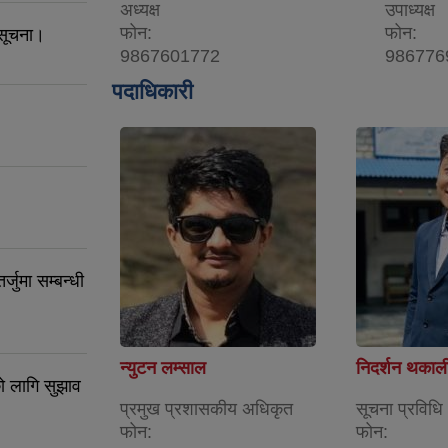
अध्यक्ष
उपाध्यक्ष
फोन:
फोन:
 सूचना।
9867601772
986776
पदाधिकारी
जुमा सम्बन्धी
न्युटन लम्साल
निदर्शन थकाल
ो लागि सुझाव
प्रमुख प्रशासकीय अधिकृत
सूचना प्रविध
फोन:
फोन: