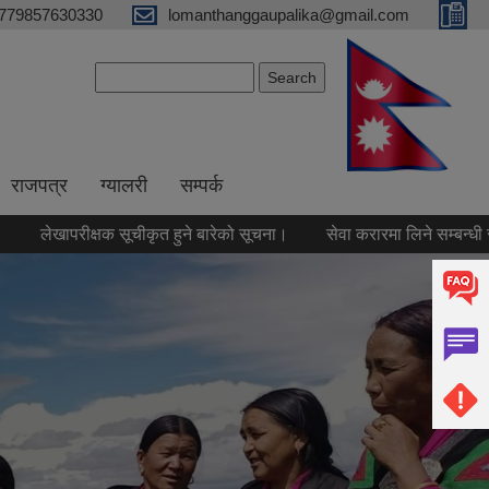
779857630330
lomanthanggaupalika@gmail.com
Search form
Search
राजपत्र
ग्यालरी
सम्पर्क
रीक्षक सूचीकृत हुने बारेको सूचना।
सेवा करारमा लिने सम्बन्धी सूचना।