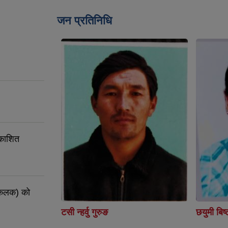
जन प्रतिनिधि
रकाशित
संकलक) को
टसी न्हर्वु गुरुङ
छयुमी बिष्